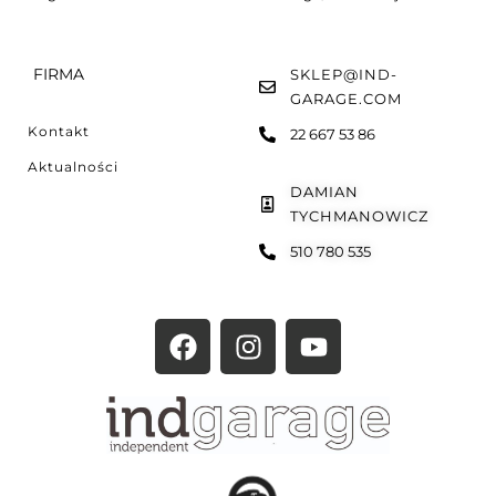
FIRMA
SKLEP@IND-
GARAGE.COM
Kontakt
22 667 53 86
Aktualności
DAMIAN
TYCHMANOWICZ
510 780 535