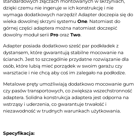
standardowych złączach montowanych w skrzyniach,
dzięki czemu nie ingeruje w ich konstrukcję i nie
wymaga dodatkowych narzędzi! Adapter doczepia się do
wieka dowolnej skrzyni systemu
One
. Natomiast do
górnej części adaptera można natomiast doczepić
dowolny moduł serii
Pro
oraz
Two
.
Adapter posiada dodatkowo sześć par podkładek z
dystansem, które gwarantują stabilne mocowanie na
ścianach. Jest to szczególnie przydatne rozwiązanie dla
osób, które lubią mieć porządek w swoim garażu czy
warsztacie i nie chcą aby coś im zalegało na podłodze.
Metalowe pręty umożliwiają dodatkowo mocowanie gum
czy pasów transportowych, co zwiększa wszechstronność
adaptera. Solidna konstrukcja adaptera jest odporna na
wstrząsy i uderzenia, co gwarantuje trwałość i
niezawodność w trudnych warunkach użytkowania.
Specyfikacja: