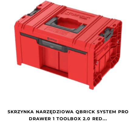
SKRZYNKA NARZĘDZIOWA QBRICK SYSTEM PRO
DRAWER 1 TOOLBOX 2.0 RED...
2
3
4
5
6
7
8
9
10