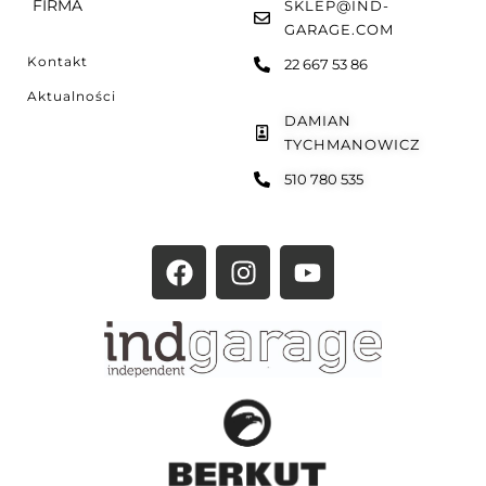
FIRMA
SKLEP@IND-
GARAGE.COM
Kontakt
22 667 53 86
Aktualności
DAMIAN
TYCHMANOWICZ
510 780 535