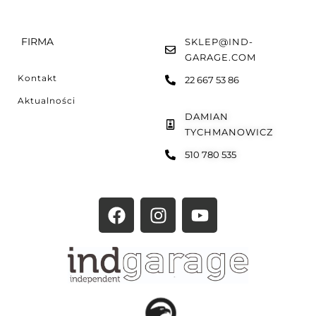
FIRMA
SKLEP@IND-
GARAGE.COM
Kontakt
22 667 53 86
Aktualności
DAMIAN
TYCHMANOWICZ
510 780 535