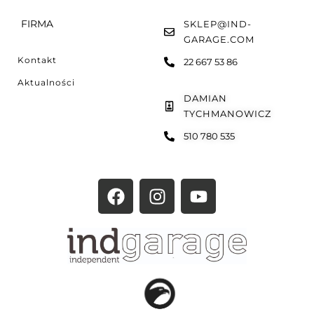
FIRMA
SKLEP@IND-
GARAGE.COM
Kontakt
22 667 53 86
Aktualności
DAMIAN
TYCHMANOWICZ
510 780 535