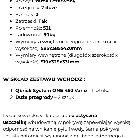
Kolory:
Czarny i czerwony
Przegrody:
2 duże
Komory:
3
Zatrzaski:
Tak
Pojemność:
52L
Ładowność:
50kg
Wymiary zewnętrzne (długość x szerokość x
wysokość):
585x385x420mm
Wymiary wewnętrzne (długość x szerokość x
wysokość):
519x325x331mm
W SKŁAD ZESTAWU WCHODZI:
Qbrick System ONE 450 Vario
–
1 sztuka
Duże przegrody
– 2 sztuki
Dodatkowo skrzynka posiada
elastyczną
uszczelkę
wbudowaną w pokrywę zapewniając wysoką
odporność na wnikanie pyłu i wody. Sama pokrywa
została natomiast wykonana z grubego, odpornego i