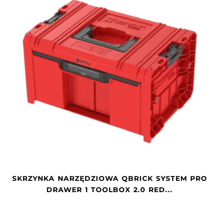
SKRZYNKA NARZĘDZIOWA QBRICK SYSTEM PRO
DRAWER 1 TOOLBOX 2.0 RED...
2
3
4
5
6
7
8
9
10