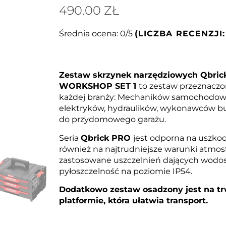
490.00
ZŁ
Średnia ocena: 0/5
(LICZBA RECENZJI:
Zestaw skrzynek narzędziowych Qbri
WORKSHOP SET 1
to zestaw przeznaczon
każdej branży: Mechaników samochodow
elektryków, hydraulików, wykonawców b
do przydomowego garażu.
Seria
Qbrick P
RO
jest odporna na uszko
również na najtrudniejsze warunki atmos
zastosowane uszczelnień dających wodos
pyłoszczelność na poziomie IP54.
Dodatkowo zestaw osadzony jest na trwa
platformie, która ułatwia transport.