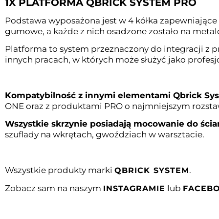
1X PLATFORMA QBRICK SYSTEM PRO
Podstawa wyposażona jest w 4 kółka zapewniające st
gumowe, a każde z nich osadzone zostało na meta
Platforma to system przeznaczony do integracji z 
innych pracach, w których może służyć jako profes
Kompatybilność z innymi elementami Qbrick Sy
ONE oraz z produktami PRO o najmniejszym rozs
Wszystkie skrzynie posiadają mocowanie do ścia
szuflady na wkrętach, gwoździach w warsztacie.
Wszystkie produkty marki
.
QBRICK SYSTEM
Zobacz sam na naszym
lub
INSTAGRAMIE
FACEB