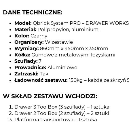
DANE TECHNICZNE:
Model:
Qbrick System PRO – DRAWER WORKS
Materiał:
Polipropylen, aluminium.
Kolor:
Czarny
Organizery:
W zestawie
Wymiary:
860mm x 450mm x 350mm
Kółka:
Gumowe z metalowymi łożyskami
Szuflady:
7
Prowadnice:
Aluminiowe
Zatrzaski:
Tak
Ładowność zestawu:
150kg – każda ze skrzyń
W SKŁAD ZESTAWU WCHODZI:
Drawer 3 ToolBox (3 szuflady) – 1 sztuka
Drawer 2 ToolBox (2 szuflady) – 2 sztuki
Platforma transportowa – 1 sztuka