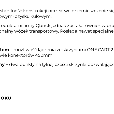
abilność konstrukcji oraz łatwe przemieszczenie się
lowym łożysku kulowym.
produktami firmy Qbrick jednak została również zapr
jonalny wózek transportowy. Posiada nawet specjalne
stem
– możliwość łączenia ze skrzyniami ONE CART 2
tawie konektorów 450mm.
ny –
dwa punkty na tylnej części skrzynki pozwalając
!
OOKU