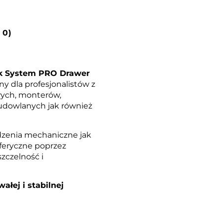
 0)
ck System PRO Drawer
y dla profesjonalistów z
ych, monterów,
udowlanych jak również
dzenia mechaniczne jak
feryczne poprzez
zczelność i
łej i stabilnej