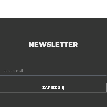
2
3
4
5
6
7
8
9
10
NEWSLETTER
ZAPISZ SIĘ