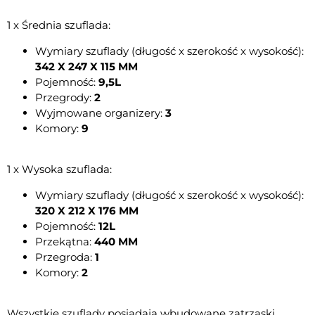
1 x Średnia szuflada:
Wymiary szuflady (długość x szerokość x wysokość):
342 X 247 X 115 MM
Pojemność:
9,5L
Przegrody:
2
Wyjmowane organizery:
3
Komory:
9
1 x Wysoka szuflada:
Wymiary szuflady (długość x szerokość x wysokość):
320 X 212 X 176 MM
Pojemność:
12L
Przekątna:
440 MM
Przegroda:
1
Komory:
2
Wszystkie szuflady posiadają wbudowane zatrzaski