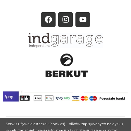
Serwis używa ciasteczek (cookies) – plików zapisywanych na dysku,
w celu zapamiętywania informacji o korzystaniu z serwisu przez