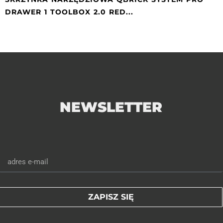
DRAWER 1 TOOLBOX 2.0 RED...
2
3
4
5
6
7
8
9
10
NEWSLETTER
ZAPISZ SIĘ