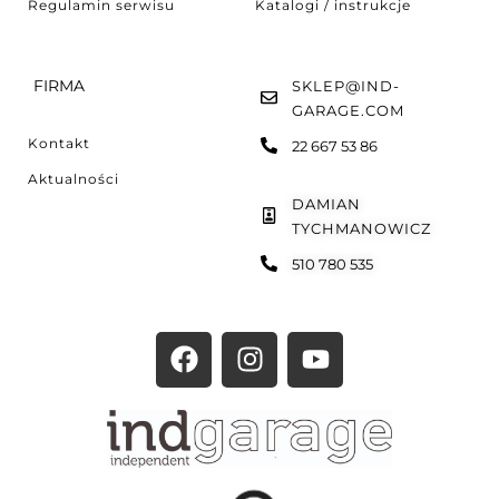
Regulamin serwisu
Katalogi / instrukcje
FIRMA
SKLEP@IND-
GARAGE.COM
Kontakt
22 667 53 86
Aktualności
DAMIAN
TYCHMANOWICZ
510 780 535