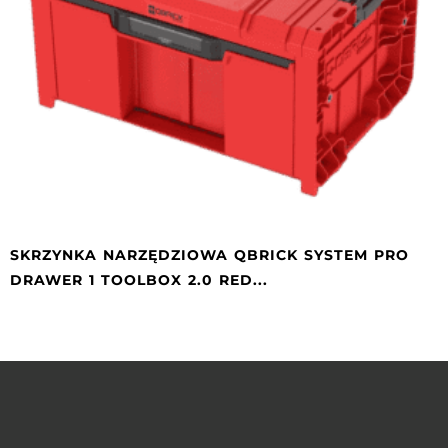
SKRZYNKA NARZĘDZIOWA QBRICK SYSTEM PRO
DRAWER 1 TOOLBOX 2.0 RED...
2
3
4
5
6
7
8
9
10